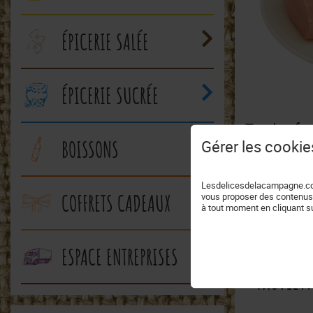
ÉPICERIE SALÉE
ÉPICERIE SUCRÉE
Tendre, fo
savoureux
Gérer les cookie
BOISSONS
Lesdelicesdelacampagne.com 
vous proposer des contenus
COFFRETS CADEAUX
à tout moment en cliquant su
ESPACE ENTREPRISES
Paupiet