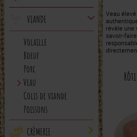
Veau élevé
VIANDE
authentique
révèle une 
savoir-fair
Volaille
responsable
directement
Boeuf
Porc
Rôti
Veau
Colis de viande
Poissons
CRÈMERIE