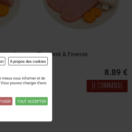
leine de
Tendreté & Finesse
on
A propos des cookies
20.64 €
8.89 €
e mieux vous informer et de
 Vous pouvez changer d'avis
 COMMANDE
JE COMMANDE
FUSER
TOUT ACCEPTER